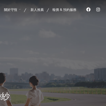
關於守恆
新人推薦
報價 & 預約服務
婚紗