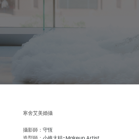
寒舍艾美婚攝
攝影師：
守恆
造型師：
小維大桔-Makeup Artist