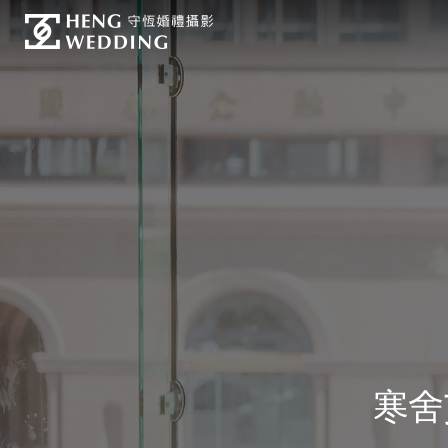
Skip
to
content
寒舍