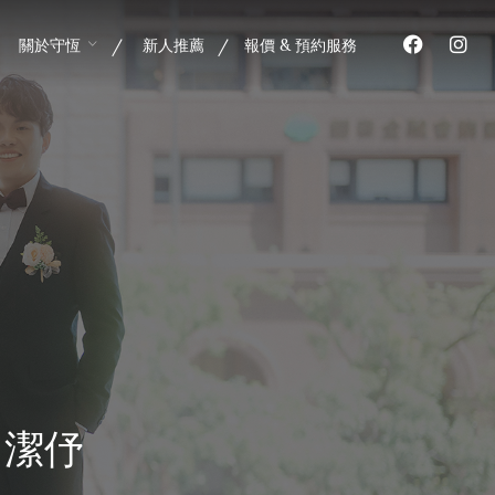
關於守恆
新人推薦
報價 & 預約服務
．潔伃